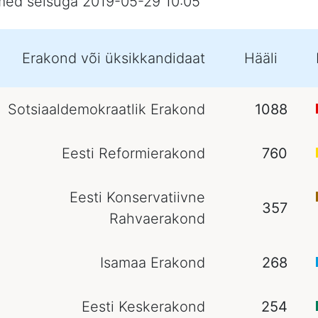
ed seisuga 2019-05-29 10:05
Erakond või üksikkandidaat
Hääli
Sotsiaaldemokraatlik Erakond
1088
Eesti Reformierakond
760
Eesti Konservatiivne
357
Rahvaerakond
Isamaa Erakond
268
Eesti Keskerakond
254