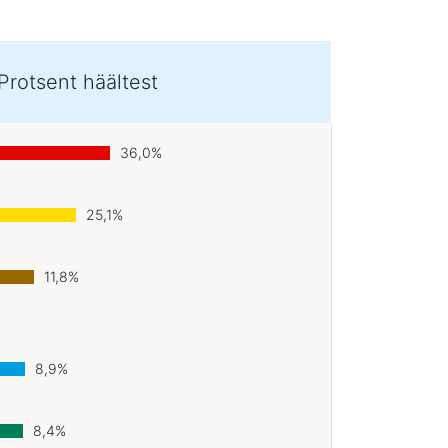
Protsent häältest
36,0%
25,1%
11,8%
8,9%
8,4%