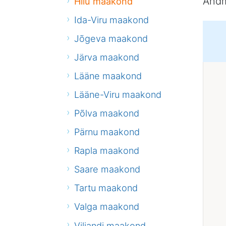
Andm
Hiiu maakond
Ida-Viru maakond
Jõgeva maakond
Järva maakond
Lääne maakond
Lääne-Viru maakond
Põlva maakond
Pärnu maakond
Rapla maakond
Saare maakond
Tartu maakond
Valga maakond
Viljandi maakond