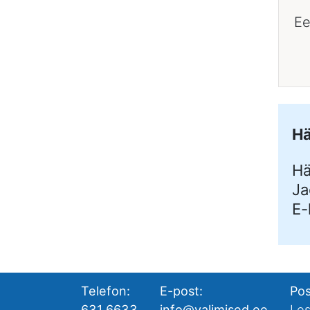
Ee
Hä
Hä
Ja
E-
Telefon:
E-post:
Pos
631 6633
info@valimised.ee
Los