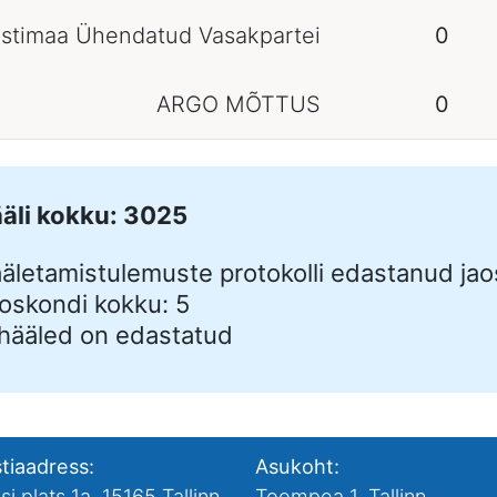
stimaa Ühendatud Vasakpartei
0
ARGO MÕTTUS
0
äli kokku: 3025
äletamistulemuste protokolli edastanud jao
oskondi kokku: 5
hääled on edastatud
tiaadress:
Asukoht:
si plats 1a, 15165 Tallinn
Toompea 1, Tallinn