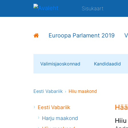
Sisukaart
Euroopa Parlament 2019
V
Valimisjaoskonnad
Kandidaadid
Eesti Vabariik
Hiiu maakond
Hää
Eesti Vabariik
Harju maakond
Hii