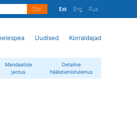
Est
Eng
Rus
eelespea
Uudised
Korraldajad
Mandaatide
Detailne
jaotus
hääletamistulemus