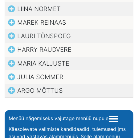
LIINA NORMET
MAREK REINAAS
LAURI TÕNSPOEG
HARRY RAUDVERE
MARIA KALJUSTE
JULIA SOMMER
ARGO MÕTTUS
Menüü nägemiseks vajutage menüü nupule
Käesolevate valimiste kandidaadid, tulemused jms
asuvad vastavas alammenüüs. Selle alammenüü