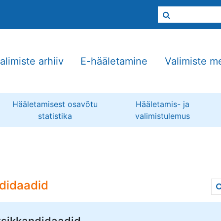
alimiste arhiiv
E-hääletamine
Valimiste m
Hääletamisest osavõtu
Hääletamis- ja
statistika
valimistulemus
didaadid
sikkandidaadid