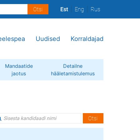
Est
Eng
Rus
eelespea
Uudised
Korraldajad
Mandaatide
Detailne
jaotus
hääletamistulemus
Otsi