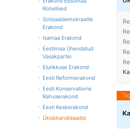
Erakond Eestimaa
Rohelised
Sotsiaaldemokraatlik
Re
Erakond
Re
Isamaa Erakond
Re
Eestimaa Ühendatud
Re
Vasakpartei
Re
Elurikkuse Erakond
Ka
Eesti Reformierakond
Eesti Konservatiivne
Tag
Rahvaerakond
Eesti Keskerakond
Ka
Üksikkandidaadid