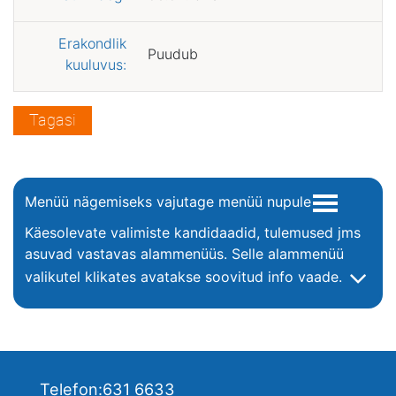
Erakondlik
Puudub
kuuluvus:
Tagasi
Menüü nägemiseks vajutage menüü nupule
Käesolevate valimiste kandidaadid, tulemused jms
asuvad vastavas alammenüüs. Selle alammenüü
valikutel klikates avatakse soovitud info vaade.
Telefon:
631 6633