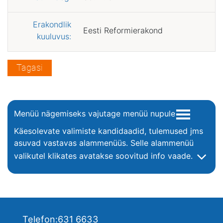
Erakondlik
Eesti Reformierakond
kuuluvus:
Tagasi
Menüü nägemiseks vajutage menüü nupule
Käesolevate valimiste kandidaadid, tulemused jms
asuvad vastavas alammenüüs. Selle alammenüü
valikutel klikates avatakse soovitud info vaade.
Telefon:
631 6633