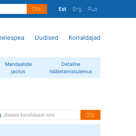
Est
Eng
Rus
eelespea
Uudised
Korraldajad
Mandaatide
Detailne
jaotus
hääletamistulemus
Otsi