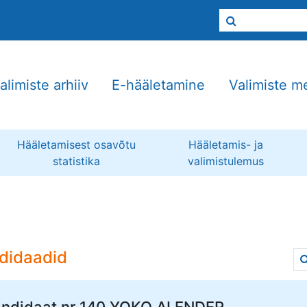
alimiste arhiiv
E-hääletamine
Valimiste m
Hääletamisest osavõtu
Hääletamis- ja
statistika
valimistulemus
didaadid
ndidaat nr 140
YOKO ALENDER