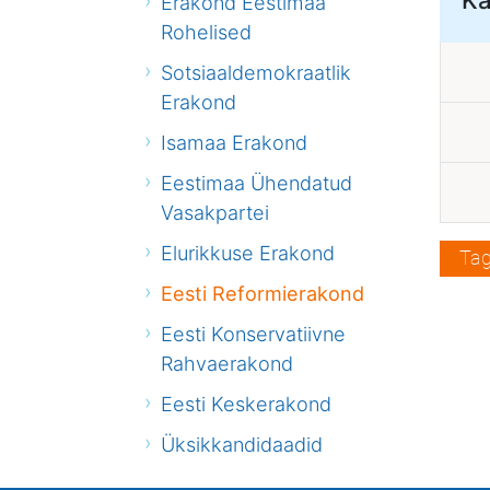
Erakond Eestimaa
Rohelised
Sotsiaaldemokraatlik
Erakond
Isamaa Erakond
Eestimaa Ühendatud
Vasakpartei
Elurikkuse Erakond
Tag
Eesti Reformierakond
Eesti Konservatiivne
Rahvaerakond
Eesti Keskerakond
Üksikkandidaadid