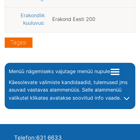
Erakondlik
Erakond Eesti 200
kuuluvus:
Tagasi
Menüü nägemiseks vajutage menüü nupule
Käesolevate valimiste kandidaadid, tulemused jms
asuvad vastavas alammenüüs. Selle alammenüü
valikutel klikates avatakse soovitud info vaade.
Telefon:
631 6633