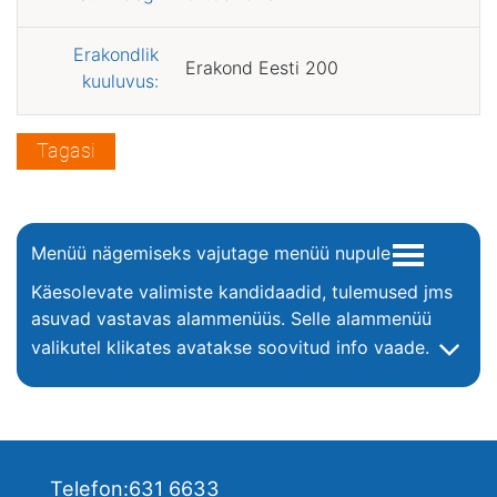
Erakondlik
Erakond Eesti 200
kuuluvus:
Tagasi
Menüü nägemiseks vajutage menüü nupule
Käesolevate valimiste kandidaadid, tulemused jms
asuvad vastavas alammenüüs. Selle alammenüü
valikutel klikates avatakse soovitud info vaade.
Telefon:
631 6633