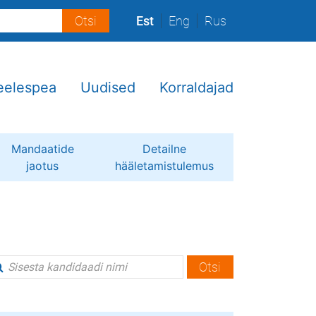
Est
Eng
Rus
eelespea
Uudised
Korraldajad
Mandaatide
Detailne
jaotus
hääletamistulemus
Otsi