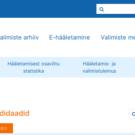
alimiste arhiiv
E-hääletamine
Valimiste m
Hääletamisest osavõtu
Hääletamis- ja
statistika
valimistulemus
didaadid
asi