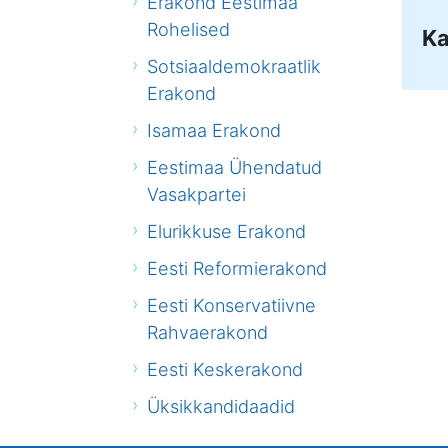
Erakond Eestimaa
Rohelised
Ka
Sotsiaaldemokraatlik
Erakond
Isamaa Erakond
Eestimaa Ühendatud
Vasakpartei
Elurikkuse Erakond
Eesti Reformierakond
Eesti Konservatiivne
Rahvaerakond
Eesti Keskerakond
Üksikkandidaadid